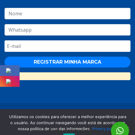
© Copyright 2026 Todos os direitos reservados.
Utilizamos os cookies para oferecer a melhor experiência para
Catarinense M & P Eireli - 20.330.766/0001-41
o usuário. Ao continuar navegando você está de acordo com
nossa política de uso das informações.
Privacy policy
Como posso te ajudar?