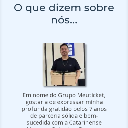
O que dizem sobre
nós...
Em nome do Grupo Meuticket,
A 
gostaria de expressar minha
profunda gratidão pelos 7 anos
at
de parceria sólida e bem-
e 
sucedida com a Catarinense
is